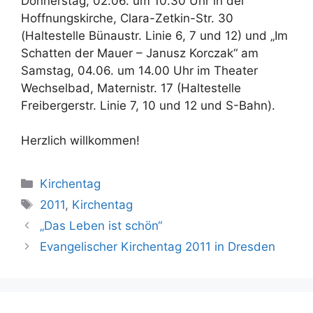
Donnerstag, 02.06. um 10.30 Uhr in der
Hoffnungskirche, Clara-Zetkin-Str. 30
(Haltestelle Bünaustr. Linie 6, 7 und 12) und „Im
Schatten der Mauer – Janusz Korczak“ am
Samstag, 04.06. um 14.00 Uhr im Theater
Wechselbad, Maternistr. 17 (Haltestelle
Freibergerstr. Linie 7, 10 und 12 und S-Bahn).
Herzlich willkommen!
Kategorien
Kirchentag
Schlagwörter
2011
,
Kirchentag
„Das Leben ist schön“
Evangelischer Kirchentag 2011 in Dresden